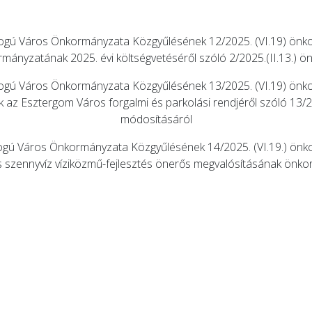
ogú Város Önkormányzata Közgyűlésének 12/2025. (VI.19) önko
ányzatának 2025. évi költségvetéséről szóló 2/2025.(II.13.) ö
ogú Város Önkormányzata Közgyűlésének 13/2025. (VI.19) önko
z Esztergom Város forgalmi és parkolási rendjéről szóló 13/20
módosításáról
gú Város Önkormányzata Közgyűlésének 14/2025. (VI.19.) önk
 és szennyvíz víziközmű-fejlesztés önerős megvalósításának önk