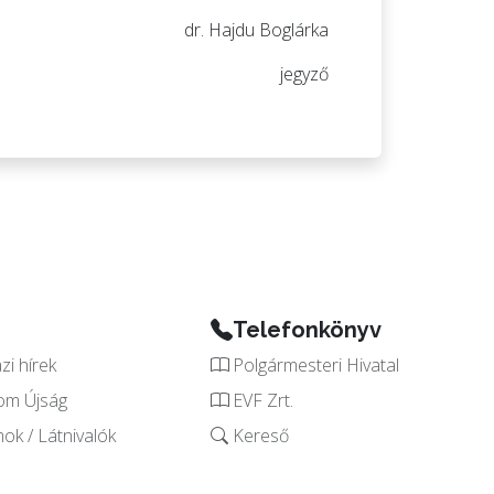
u Boglárka
gyző
Telefonkönyv
i hírek
Polgármesteri Hivatal
om Újság
EVF Zrt.
k / Látnivalók
Kereső