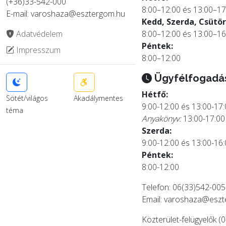
(+36)33-542-000
8:00–12:00 és 13:00–17
E-mail: varoshaza@esztergom.hu
Kedd, Szerda, Csütör
Adatvédelem
8:00–12:00 és 13:00–16
Péntek:
Impresszum
8:00–12:00
Ügyfélfogadá
Hétfő:
Sötét/világos
Akadálymentes
9:00-12:00 és 13:00-17
téma
Anyakönyv:
13:00-17:00
Szerda:
9:00-12:00 és 13:00-16
Péntek:
8:00-12:00
Telefon: 06(33)542-005
Email:
varoshaza@eszt
Közterület-felügyelők (0