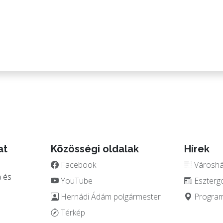
dr. Hajd
je
at
Közösségi oldalak
Hírek
Facebook
Városház
 és
YouTube
Eszterg
Hernádi Ádám polgármester
Programo
.
Térkép