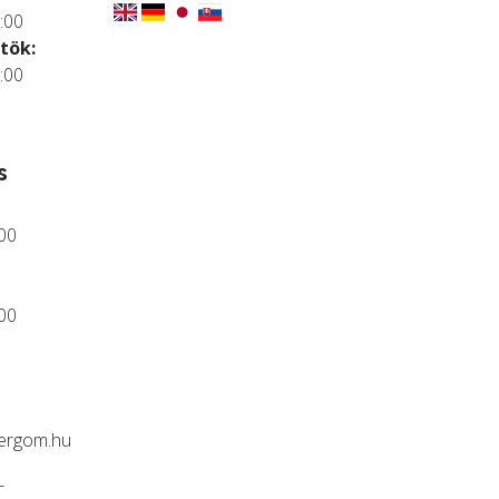
:00
tök:
:00
s
:00
:00
ergom.hu
-