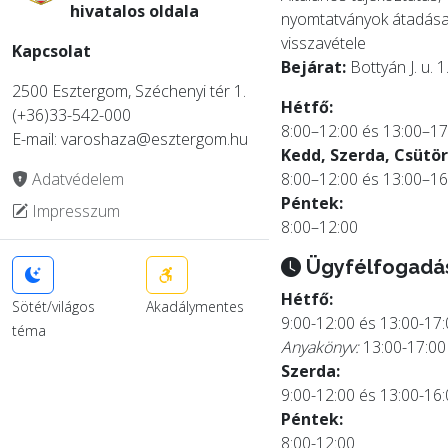
hivatalos oldala
nyomtatványok átadása
visszavétele
Kapcsolat
Bejárat:
Bottyán J. u. 1
2500 Esztergom, Széchenyi tér 1.
Hétfő:
(+36)33-542-000
8:00–12:00 és 13:00–17
E-mail: varoshaza@esztergom.hu
Kedd, Szerda, Csütör
Adatvédelem
8:00–12:00 és 13:00–16
Péntek:
Impresszum
8:00–12:00
Ügyfélfogadá
Hétfő:
Sötét/világos
Akadálymentes
9:00-12:00 és 13:00-17
téma
Anyakönyv:
13:00-17:00
Szerda:
9:00-12:00 és 13:00-16
Péntek:
8:00-12:00