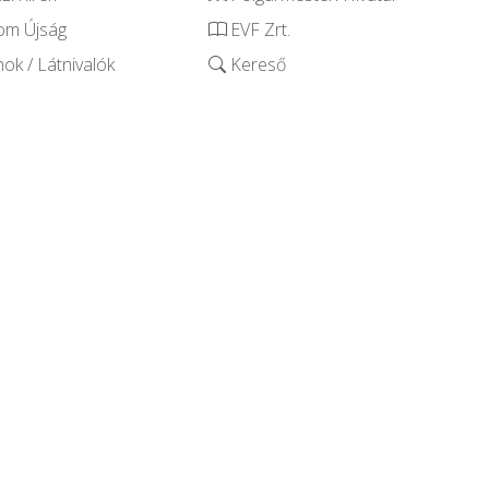
om Újság
EVF Zrt.
k / Látnivalók
Kereső