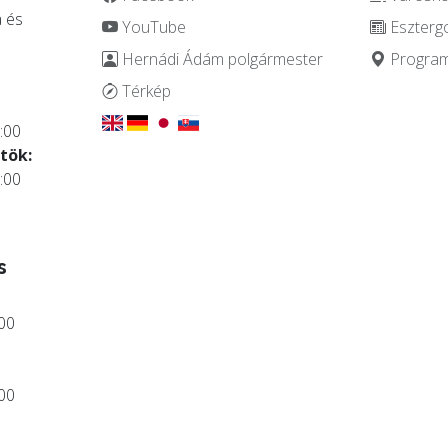
 és
YouTube
Eszterg
Hernádi Ádám polgármester
Programo
.
Térkép
:00
tök:
:00
s
:00
:00