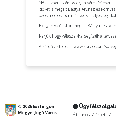
időszakban számos olyan városfejlesztési c
időket is megélt Bástya Áruház és környez
azok a célok, beruházások, melyek leginká
Hogyan valósuljon meg a "Bástya" és körn
Kérjük, hogy válaszaikkal segítsék a tervezé
A kérdőív kitöltése:
www.survio.com/surv
Ügyfélszolgál
© 2026 Esztergom
Megyei Jogú Város
Általános tájékoztatás,