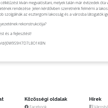
élkitűzést kíván megvalósítani, melyek talán már évtizedek óta 
etének rendezése. Jelen kérdőívben szeretnénk felmérni a lakos
bb szolgálnák az esztergomi lakosság és a városba látogatók igé
yezetének rekonstrukciója?
st és a fejlesztést!
ey/d/J0W9S9H7D7L8O1K8N
at
Közösségi oldalak
Hírek
Facebook
Városház