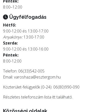
Péntek:
8:00–12:00
Ügyfélfogadás
Hétfő:
9:00-12:00 és 13:00-17:00
Anyakönyv:
13:00-17:00
Szerda:
9:00-12:00 és 13:00-16:00
Péntek:
8:00-12:00
Telefon: 06(33)542-005
Email:
varoshaza@esztergom.hu
Közterület-felügyelők (0-24): 06(80)990-090
Részletes telefonszám lista
itt
található.
Közösségi oldalak