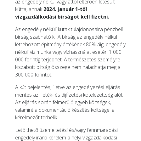
az engedély nélkül vagy attól eltérően létesült
kútra, annak
2024. január 1-től
vízgazdálkodási bírságot kell fizetni.
Az engedély nélküli kutak tulajdonosaira pénzbeli
bírság szabható ki. A bírság az engedély nélkül
létrehozott építmény értékének 80%-áig, engedély
nélküli vízimunka vagy vízhasználat esetén 1 000
000 forintig terjedhet. A természetes személyre
kiszabott bírság összege nem haladhatja meg a
300 000 forintot.
A kút bejelentés, illetve az engedélyezési eljárás
mentes az illeték- és díjfizetési kötelezettség alól.
Az eljárás során felmerülő egyéb költségek,
valamint a dokumentáció készítés költségei a
kérelmezőt terhelik.
Letölthető üzemeltetési és/vagy fennmaradási
engedély iránti kérelem a helyi vízgazdálkodási