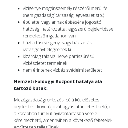
vízigénye magánszemély részéről merül fel
(nem gazdasági társaság, egyesület stb.)
épülettel vagy annak építésére jogosító
hatósági határozattal, egyszerű bejelentéssel
rendelkező ingatlanon van
háztartási vízigényt vagy háztartási
ivóvízigényt elégítenek ki
kizárólag talajvíz illetve partiszűrésű
vízkészletet termelnek
nem érintenek vízbázisvédelmi területet
Nemzeti Földügyi Központ hatálya alá
tartozó kutak:
Mezőgazdasági öntözési célú kút előzetes
bejelentést követő jóváhagyás után létesíthető, ill.
a korábban fúrt kút nyilvántartásba vétele
kérelmezhető, amennyiben a következő feltételek
együttesen teljesülnek: