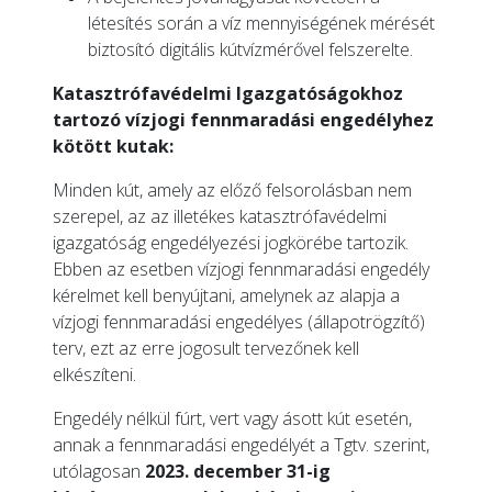
létesítés során a víz mennyiségének mérését
biztosító digitális kútvízmérővel felszerelte.
Katasztrófavédelmi Igazgatóságokhoz
tartozó vízjogi fennmaradási engedélyhez
kötött kutak:
Minden kút, amely az előző felsorolásban nem
szerepel, az az illetékes katasztrófavédelmi
igazgatóság engedélyezési jogkörébe tartozik.
Ebben az esetben vízjogi fennmaradási engedély
kérelmet kell benyújtani, amelynek az alapja a
vízjogi fennmaradási engedélyes (állapotrögzítő)
terv, ezt az erre jogosult tervezőnek kell
elkészíteni.
Engedély nélkül fúrt, vert vagy ásott kút esetén,
annak a fennmaradási engedélyét a Tgtv. szerint,
utólagosan
2023. december 31-ig