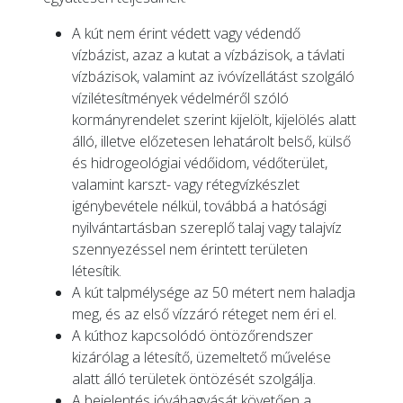
A kút nem érint védett vagy védendő
vízbázist, azaz a kutat a vízbázisok, a távlati
vízbázisok, valamint az ivóvízellátást szolgáló
vízilétesítmények védelméről szóló
kormányrendelet szerint kijelölt, kijelölés alatt
álló, illetve előzetesen lehatárolt belső, külső
és hidrogeológiai védőidom, védőterület,
valamint karszt- vagy rétegvízkészlet
igénybevétele nélkül, továbbá a hatósági
nyilvántartásban szereplő talaj vagy talajvíz
szennyezéssel nem érintett területen
létesítik.
A kút talpmélysége az 50 métert nem haladja
meg, és az első vízzáró réteget nem éri el.
A kúthoz kapcsolódó öntözőrendszer
kizárólag a létesítő, üzemeltető művelése
alatt álló területek öntözését szolgálja.
A bejelentés jóváhagyását követően a