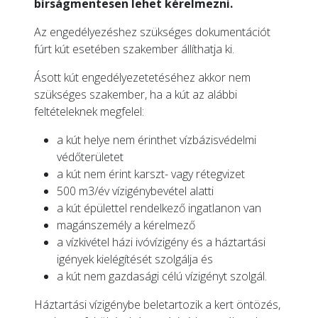
bírságmentesen lehet kérelmezni.
Az engedélyezéshez szükséges dokumentációt
fúrt kút esetében szakember állíthatja ki.
Ásott kút engedélyezetetéséhez akkor nem
szükséges szakember, ha a kút az alábbi
feltételeknek megfelel:
a kút helye nem érinthet vízbázisvédelmi
védőterületet
a kút nem érint karszt- vagy rétegvizet
500 m3/év vízigénybevétel alatti
a kút épülettel rendelkező ingatlanon van
magánszemély a kérelmező
a vízkivétel házi ivóvízigény és a háztartási
igények kielégítését szolgálja és
a kút nem gazdasági célú vízigényt szolgál.
Háztartási vízigénybe beletartozik a kert öntözés,