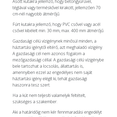
Ásott kutakra jellemző, hogy betongyűrűvel,
téglával vagy terméskővel kirakott, jellemzően 70
cm-nél nagyobb átmérőjű.
Fúrt kutakra jellemző, hogy PVC csővel vagy acél
csővel kibélelt min. 30 mm, max. 400 mm átmérőjű.
Gazdasági célú vízigénynek minősül minden, a
háztartási igénytől eltérő, azt meghaladó vízigény.
A gazdasági cél nem azonos fogalom a
mezőgazdasági céllal. A gazdasági célú vízigénybe
bele tartozhat a locsolás, állattartás is,
amennyiben ezzel az engedélyes nem saját
háztartási igény elégít ki, tehát gazdasági
haszonra tesz szert.
Ha a kút nem teljesíti valamelyik feltételt,
szükséges a szakember.
Aki a határidőig nem kér fennmaradási engedélyt