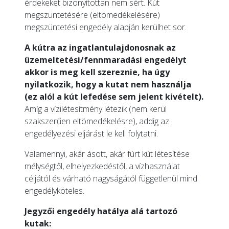
érdekeket bizonyítottan nem sért. Kút
megszüntetésére (eltömedékelésére)
megszüntetési engedély alapján kerülhet sor.
A kútra az ingatlantulajdonosnak az
üzemeltetési/fennmaradási engedélyt
akkor is meg kell szereznie, ha úgy
nyilatkozik, hogy a kutat nem használja
(ez alól a kút lefedése sem jelent kivételt).
Amíg a vízilétesítmény létezik (nem kerül
szakszerűen eltömedékelésre), addig az
engedélyezési eljárást le kell folytatni.
Valamennyi, akár ásott, akár fúrt kút létesítése
mélységtől, elhelyezkedéstől, a vízhasználat
céljától és várható nagyságától függetlenül mind
engedélyköteles.
Jegyzői engedély hatálya alá tartozó
kutak: