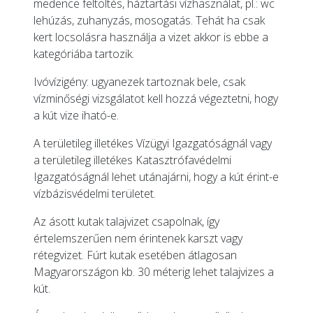
medence feltöltés, háztartási vízhasználat, pl.: wc
lehúzás, zuhanyzás, mosogatás. Tehát ha csak
kert locsolásra használja a vizet akkor is ebbe a
kategóriába tartozik.
Ivóvízigény: ugyanezek tartoznak bele, csak
vízminőségi vizsgálatot kell hozzá végeztetni, hogy
a kút vize iható-e.
A területileg illetékes Vízügyi Igazgatóságnál vagy
a területileg illetékes Katasztrófavédelmi
Igazgatóságnál lehet utánajárni, hogy a kút érint-e
vízbázisvédelmi területet.
Az ásott kutak talajvizet csapolnak, így
értelemszerűen nem érintenek karszt vagy
rétegvizet. Fúrt kutak esetében átlagosan
Magyarországon kb. 30 méterig lehet talajvizes a
kút.