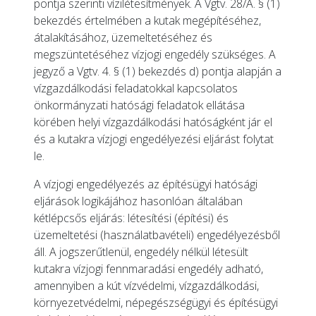
pontja szerinti vízilétesítmények. A Vgtv. 28/A. § (1)
bekezdés értelmében a kutak megépítéséhez,
átalakításához, üzemeltetéséhez és
megszüntetéséhez vízjogi engedély szükséges. A
jegyző a Vgtv. 4. § (1) bekezdés d) pontja alapján a
vízgazdálkodási feladatokkal kapcsolatos
önkormányzati hatósági feladatok ellátása
körében helyi vízgazdálkodási hatóságként jár el
és a kutakra vízjogi engedélyezési eljárást folytat
le.
A vízjogi engedélyezés az építésügyi hatósági
eljárások logikájához hasonlóan általában
kétlépcsős eljárás: létesítési (építési) és
üzemeltetési (használatbavételi) engedélyezésből
áll. A jogszerűtlenül, engedély nélkül létesült
kutakra vízjogi fennmaradási engedély adható,
amennyiben a kút vízvédelmi, vízgazdálkodási,
környezetvédelmi, népegészségügyi és építésügyi