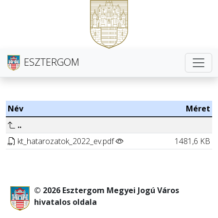
ESZTERGOM
Név
Méret
..
kt_hatarozatok_2022_ev.pdf
1481,6 KB
© 2026 Esztergom Megyei Jogú Város
hivatalos oldala