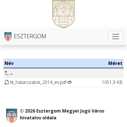
ESZTERGOM
Név
Méret
..
kt_hatarozatok_2014_ev.pdf
1051,9 KB
© 2026 Esztergom Megyei Jogú Város
hivatalos oldala