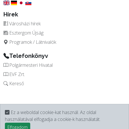
Hírek
Városházi hírek
Esztergom Újság
Programok / Látnivalók
Telefonkönyv
Polgármesteri Hivatal
EVF Zrt.
Kereső
Ez a weboldal cookie-kat használ. Az oldal
használatával elfogadja a cookie-k használatát.
Elfogadom