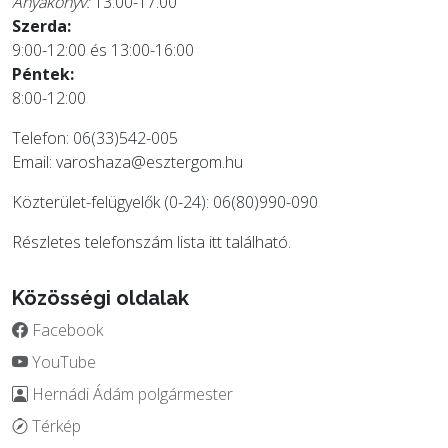
Anyakönyv:
13:00-17:00
Szerda:
9:00-12:00 és 13:00-16:00
Péntek:
8:00-12:00
Telefon: 06(33)542-005
Email:
varoshaza@esztergom.hu
Közterület-felügyelők (0-24): 06(80)990-090
Részletes telefonszám lista
itt
található.
Közösségi oldalak
Facebook
YouTube
Hernádi Ádám polgármester
Térkép