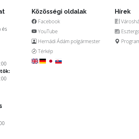
at
Közösségi oldalak
Hírek
Facebook
Városház
 és
YouTube
Eszterg
Hernádi Ádám polgármester
Programo
.
Térkép
:00
tök:
:00
s
:00