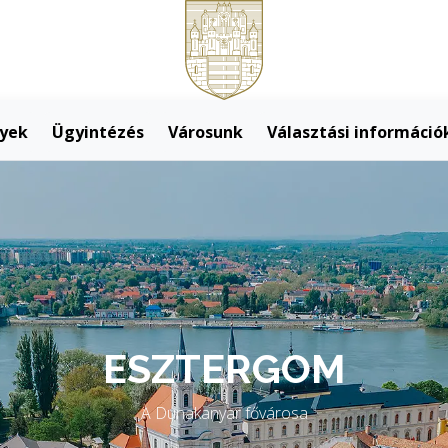
yek
Ügyintézés
Városunk
Választási információ
agyarország első váro