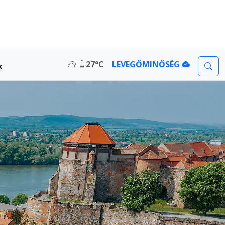
27°C
LEVEGŐMINŐSÉG
k
sa