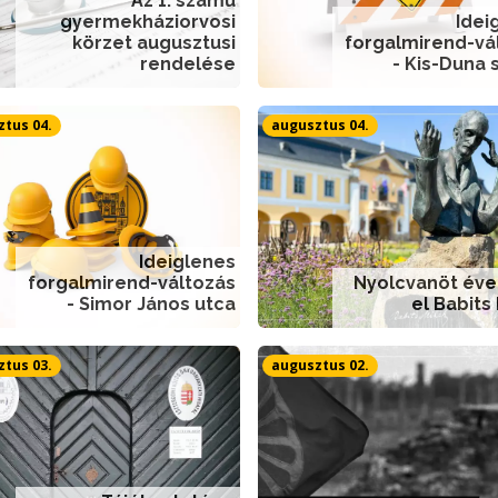
Az 1. számú
gyermekháziorvosi
Idei
körzet augusztusi
forgalmirend-vá
rendelése
- Kis-Duna 
tus 04.
augusztus 04.
Ideiglenes
forgalmirend-változás
Nyolcvanöt éve
- Simor János utca
el Babits
tus 03.
augusztus 02.