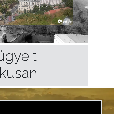
ügyeit
ikusan!