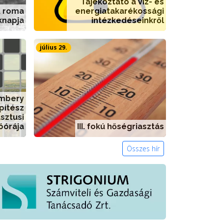
Tájékoztató a víz- és
A roma
energiatakarékossági
knapja
intézkedéseinkről
július 29.
embery
pítész
sztusi
óórája
III. fokú hőségriasztás
Összes hír