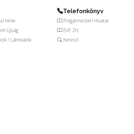
Telefonkönyv
i hírek
Polgármesteri Hivatal
om Újság
EVF Zrt.
k / Látnivalók
Kereső