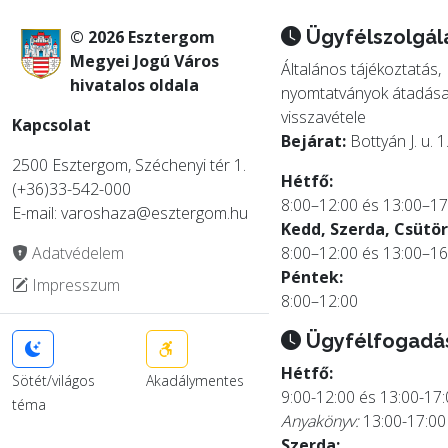
Ügyfélszolgál
© 2026 Esztergom
Megyei Jogú Város
Általános tájékoztatás,
hivatalos oldala
nyomtatványok átadása
visszavétele
Kapcsolat
Bejárat:
Bottyán J. u. 1
2500 Esztergom, Széchenyi tér 1.
Hétfő:
(+36)33-542-000
8:00–12:00 és 13:00–17
E-mail: varoshaza@esztergom.hu
Kedd, Szerda, Csütör
Adatvédelem
8:00–12:00 és 13:00–16
Péntek:
Impresszum
8:00–12:00
Ügyfélfogadá
Hétfő:
Sötét/világos
Akadálymentes
9:00-12:00 és 13:00-17
téma
Anyakönyv:
13:00-17:00
Szerda: