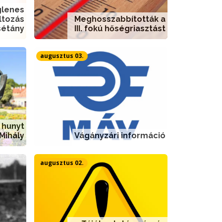
glenes
ltozás
Meghosszabbították a
sétány
III. fokú hőségriasztást
augusztus 03.
 hunyt
 Mihály
Vágányzári információ
augusztus 02.