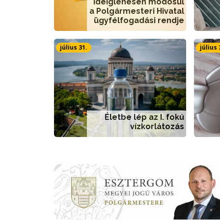
Ideiglenesen módosul
a Polgármesteri Hivatal
ügyfélfogadási rendje
július 31.
július 
Életbe lép az I. fokú
vízkorlátozás