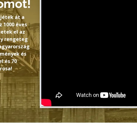
omot!
jétek át a
 1000 éves
jetek el az
gy rengeteg
Magyarország
ézmények és
l és 70
rosa!