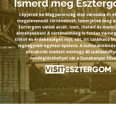
Ismerd meg Eszterg
Lépjetek be Magyarország első városába és él
megelevenedő történelmet. Ismerjétek meg az
Esztergom valódi arcát, ízeit, illatait és merül
élményekben! A történelmileg is fontos Várhe
titkot és érdekességet rejt, sőt, itt található 
legnagyobb egyházi épülete. A kulturális int
attrakciók mellett mintegy 40 szálláshellye
vendéglátóhellyel vár a Dunakanyar fővá