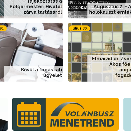
Tájékoztatás a
Polgármesteri Hivatal
Augusztus 2. - 
zárva tartásáról
holokauszt emlé
30.
július 30.
Elmarad dr. Zs
Ákos főé
Bővül a fogászati
augu
ügyelet
fogad