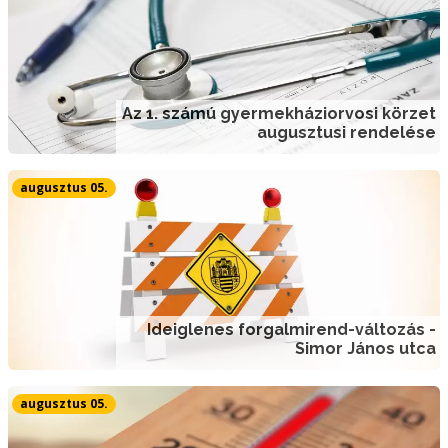
Az 1. számú gyermekháziorvosi körzet
augusztusi rendelése
augusztus 05.
Ideiglenes forgalmirend-változás -
Simor János utca
augusztus 05.