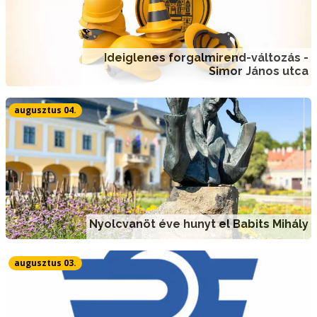
Ideiglenes forgalmirend-változás -
Simor János utca
augusztus 04.
Nyolcvanöt éve hunyt el Babits Mihály
augusztus 03.