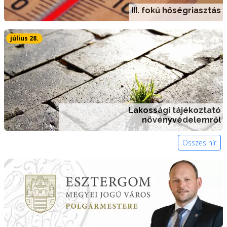
III. fokú hőségriasztás
július 28.
Lakossági tájékoztató
növényvédelemről
Összes hír