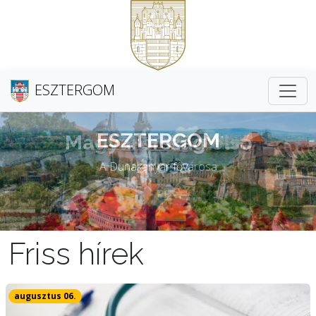
ESZTERGOM
Magyarország első
városa
Friss hírek
augusztus 06.