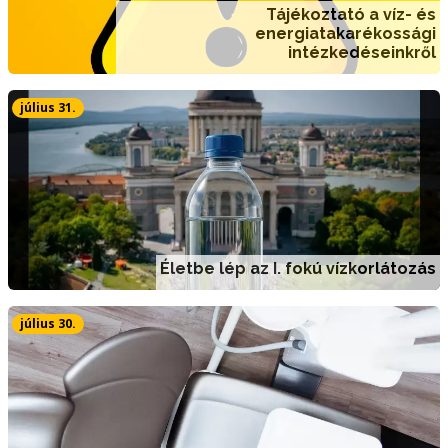
Tájékoztató a víz- és
energiatakarékossági
intézkedéseinkről
július 31.
Életbe lép az I. fokú vízkorlátozás
július 30.