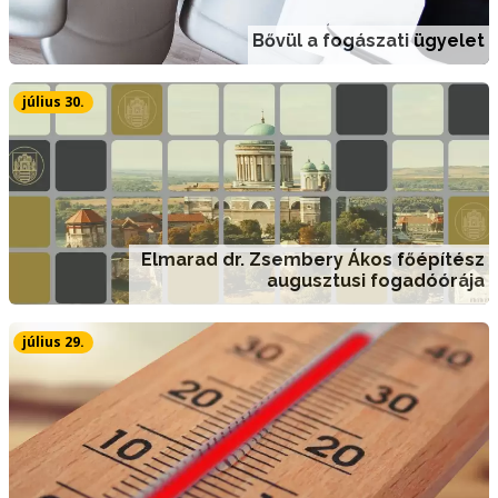
Bővül a fogászati ügyelet
július 30.
Elmarad dr. Zsembery Ákos főépítész
augusztusi fogadóórája
július 29.