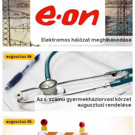
Elektromos hálózat meghibásodása
augusztus 06.
Az 1. számú gyermekháziorvosi körzet
augusztusi rendelése
augusztus 05.