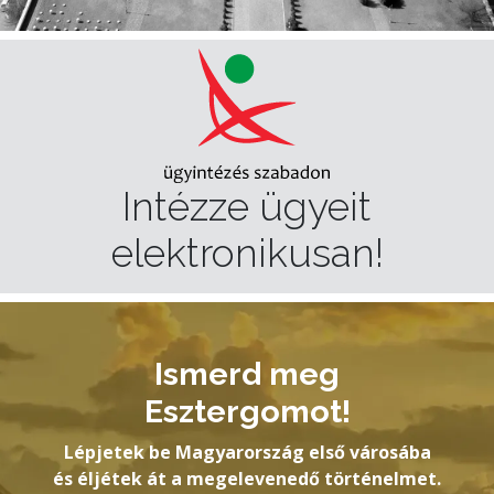
Intézze ügyeit
elektronikusan!
Ismerd meg
Esztergomot!
Lépjetek be Magyarország első városába
és éljétek át a megelevenedő történelmet.