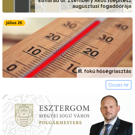
Elmarad dr. Zsembery Ákos főépítész
augusztusi fogadóórája
július 29.
III. fokú hőségriasztás
Összes hír