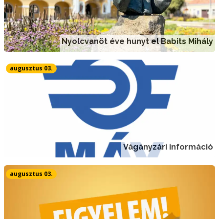
Nyolcvanöt éve hunyt el Babits Mihály
augusztus 03.
Vágányzári információ
augusztus 03.