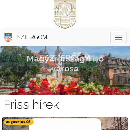
ESZTERGOM
Magyarország első
városa
Friss hírek
augusztus 06.