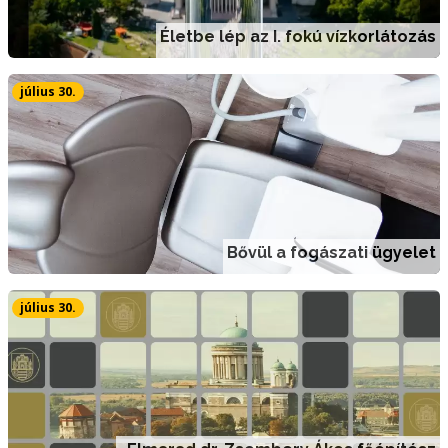
Életbe lép az I. fokú vízkorlátozás
július 30.
Bővül a fogászati ügyelet
július 30.