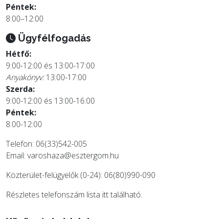
Péntek:
8:00–12:00
Ügyfélfogadás
Hétfő:
9:00-12:00 és 13:00-17:00
Anyakönyv:
13:00-17:00
Szerda:
9:00-12:00 és 13:00-16:00
Péntek:
8:00-12:00
Telefon: 06(33)542-005
Email:
varoshaza@esztergom.hu
Közterület-felügyelők (0-24): 06(80)990-090
Részletes telefonszám lista
itt
található.