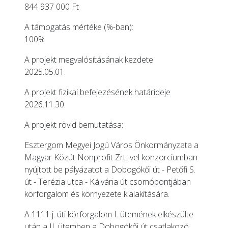
844 937 000 Ft
A támogatás mértéke (%-ban):
100%
A projekt megvalósításának kezdete
2025.05.01.
A projekt fizikai befejezésének határideje
2026.11.30.
A projekt rövid bemutatása:
Esztergom Megyei Jogú Város Önkormányzata a
Magyar Közút Nonprofit Zrt.-vel konzorciumban
nyújtott be pályázatot a Dobogókői út - Petőfi S.
út - Terézia utca - Kálvária út csomópontjában
körforgalom és környezete kialakítására.
A 1111 j. úti körforgalom I. ütemének elkészülte
után a II. ütemben a Dobogókői út csatlakozó