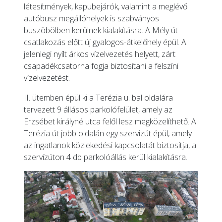
létesítmények, kapubejárók, valamint a meglévő
autóbusz megállóhelyek is szabványos
buszöbölben kerülnek kialakításra. A Mély út
csatlakozás előtt új gyalogos-átkelőhely épül. A
jelenlegi nyílt árkos vízelvezetés helyett, zárt
csapadékcsatorna fogja biztosítani a felszíni
vízelvezetést.
II. ütemben épül ki a Terézia u. bal oldalára
tervezett 9 állásos parkolófelület, amely az
Erzsébet királyné utca felől lesz megközelíthető. A
Terézia út jobb oldalán egy szervizút épül, amely
az ingatlanok közlekedési kapcsolatát biztosítja, a
szervízúton 4 db parkolóállás kerül kialakításra.