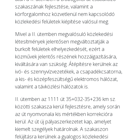
szakaszának fejlesztése, valamint a
körforgalomhoz közvetlenül nem kapcsolódó
közlekedési felületek kiépítése valósul meg.
Mivel a II. ütemben megvalósuló közlekedési
létesítmények jelentősen megváltoztatják a
burkolt felületek elhelyezkedését, ezért a
közművek jelentős részének hozzáigazítására,
kiváltására van szükség. Átépítésre kerülnek az
ivó- és szennyvízvezetékek, a csapadékcsatorna,
a kis- és középfeszültségű elektromos hálózat,
valamint a távközlési hálózatok is.
II. ütemben az 1111 út 35+032-35+236 km sz.
közötti szakasza kerül fejlesztésre, amely során
az út nyomvonala kis mértékben korrekcióra
kerül. Az út új pályaszerkezetet kap, amelyet
kiemelt szegélyek határolnak. A szakaszon
felújításra kerülnek a gyalogos közlekedési