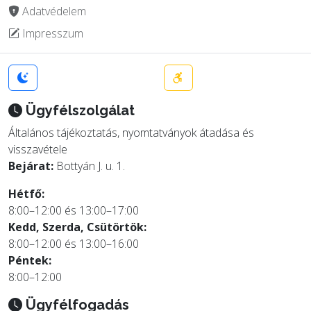
Adatvédelem
Impresszum
Ügyfélszolgálat
Általános tájékoztatás, nyomtatványok átadása és
visszavétele
Bejárat:
Bottyán J. u. 1.
Hétfő:
8:00–12:00 és 13:00–17:00
Kedd, Szerda, Csütörtök:
8:00–12:00 és 13:00–16:00
Péntek:
8:00–12:00
Ügyfélfogadás