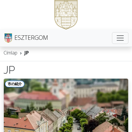
ESZTERGOM
Címlap
JP
JP
市の紹介