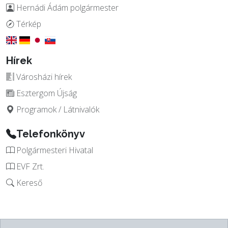
Hernádi Ádám polgármester
Térkép
Hírek
Városházi hírek
Esztergom Újság
Programok / Látnivalók
Telefonkönyv
Polgármesteri Hivatal
EVF Zrt.
Kereső