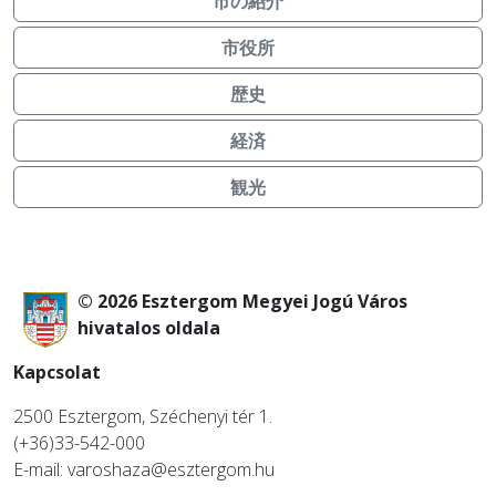
市の紹介
市役所
歴史
経済
観光
© 2026 Esztergom Megyei Jogú Város
hivatalos oldala
Kapcsolat
2500 Esztergom, Széchenyi tér 1.
(+36)33-542-000
E-mail: varoshaza@esztergom.hu