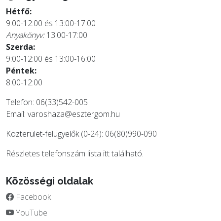
Hétfő:
9:00-12:00 és 13:00-17:00
Anyakönyv:
13:00-17:00
Szerda:
9:00-12:00 és 13:00-16:00
Péntek:
8:00-12:00
Telefon: 06(33)542-005
Email:
varoshaza@esztergom.hu
Közterület-felügyelők (0-24): 06(80)990-090
Részletes telefonszám lista
itt
található.
Közösségi oldalak
Facebook
YouTube